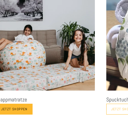
lappmatratze
Spucktuc
JETZT SHOPPEN
JETZT SH