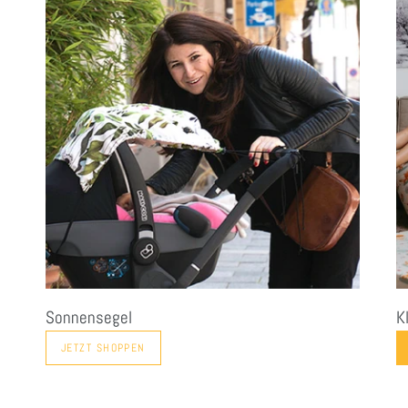
Sonnensegel
K
JETZT SHOPPEN