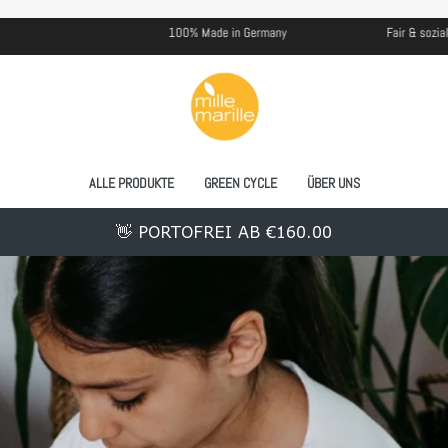
100% Made in Germany
Fair & sozial hergestellt
ALLE PRODUKTE
GREEN CYCLE
ÜBER UNS
👋 PORTOFREI AB €160.00