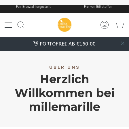
Weiter
Frei von Giftstoffen
Fair & sozial hergestellt
zu
Inhalt
Wa
Suche
Mein
Account
👋 PORTOFREI AB €160.00
ÜBER UNS
Herzlich
Willkommen bei
millemarille