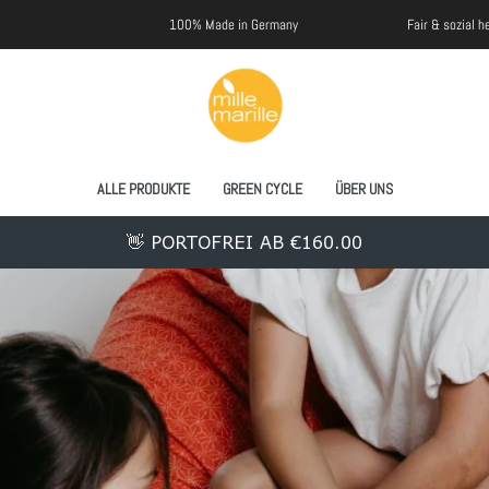
100% Made in Germany
Fair & sozial hergestellt
ALLE PRODUKTE
GREEN CYCLE
ÜBER UNS
👋 PORTOFREI AB €160.00