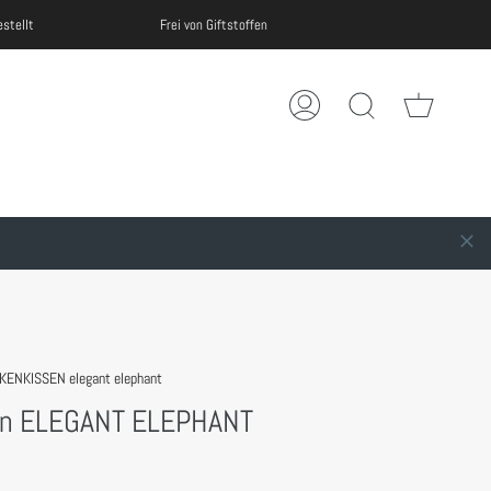
Frei von Giftstoffen
100% M
Warenko
Mein
Suche
Account
CKENKISSEN elegant elephant
en ELEGANT ELEPHANT