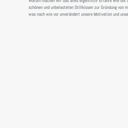
Warum machen wir das alles eigentlich? Erfahre wie die
schönen und unbelasteten Stillkissen zur Gründung von mi
was nach wie vor unverändert unsere Motivation und unser