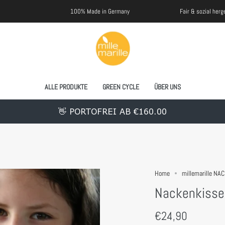
100% Made in Germany
Fair & sozial hergestellt
ALLE PRODUKTE
GREEN CYCLE
ÜBER UNS
👋 PORTOFREI AB €160.00
Home
millemarille NA
Nackenkiss
€24,90