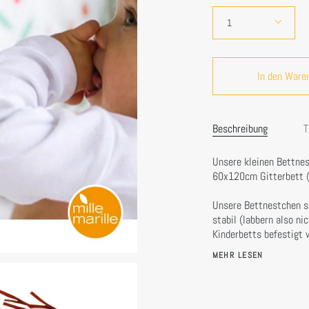
Preis
Menge
1
In den Ware
Beschreibung
T
Unsere kleinen Bettnes
60x120cm Gitterbett (z
Unsere Bettnestchen si
stabil (labbern also ni
Kinderbetts befestigt w
MEHR LESEN