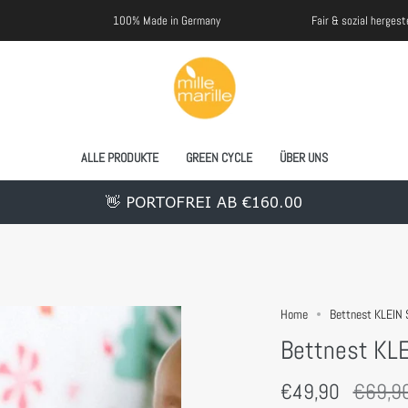
100% Made in Germany
Fair & sozial hergestellt
ALLE PRODUKTE
GREEN CYCLE
ÜBER UNS
👋 PORTOFREI AB €160.00
Home
Bettnest KLEIN
Bettnest KL
Regulä
€49,90
€69,9