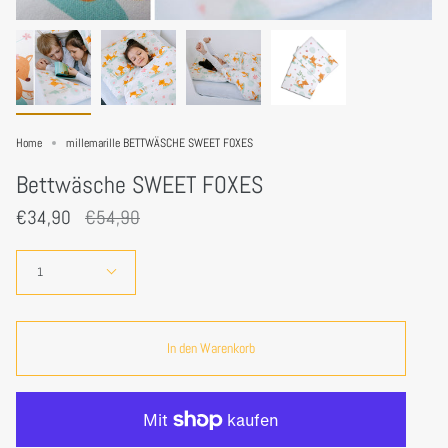
Home
millemarille BETTWÄSCHE SWEET FOXES
Bettwäsche SWEET FOXES
Regulärer
€34,90
€54,90
Preis
Menge
1
In den Warenkorb