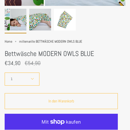
Home
millemarille BETTWÄSCHE MODERN OWLS BLUE
Bettwäsche MODERN OWLS BLUE
Regulärer
€34,90
€54,90
Preis
Menge
1
In den Warenkorb