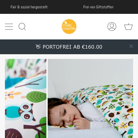
Weiter
Frei von Giftstoffen
Fair & sozial hergestellt
zu
Inhalt
Wa
Suche
Mein
Account
👋 PORTOFREI AB €160.00