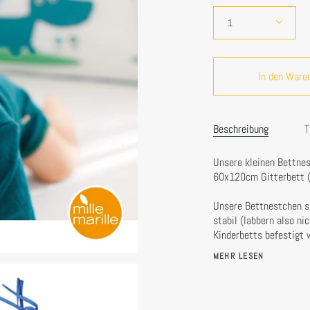
Preis
Menge
1
In den Ware
Beschreibung
T
Unsere kleinen Bettnes
60x120cm Gitterbett (z
Unsere Bettnestchen si
stabil (labbern also ni
Kinderbetts befestigt w
MEHR LESEN