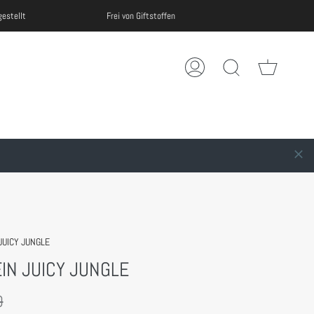
Frei von Giftstoffen
100% Mad
Warenko
Mein
Suche
Account
 JUICY JUNGLE
EIN JUICY JUNGLE
rer
0