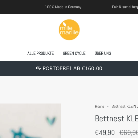
100% Made in Germany
Fair & sozial hergestellt
ALLE PRODUKTE
GREEN CYCLE
ÜBER UNS
👋 PORTOFREI AB €160.00
Home
Bettnest KLEIN
Bettnest KL
Regulä
€49,90
€69,9