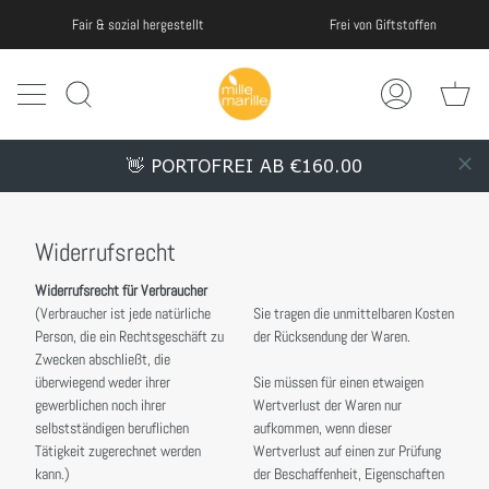
Weiter
Frei von Giftstoffen
Fair & sozial hergestellt
zu
Inhalt
Wa
Suche
Mein
Account
👋 PORTOFREI AB €160.00
Widerrufsrecht
Widerrufsrecht für Verbraucher
(Verbraucher ist jede natürliche
Sie tragen die unmittelbaren Kosten
Person, die ein Rechtsgeschäft zu
der Rücksendung der Waren.
Zwecken abschließt, die
überwiegend weder ihrer
Sie müssen für einen etwaigen
gewerblichen noch ihrer
Wertverlust der Waren nur
selbstständigen beruflichen
aufkommen, wenn dieser
Tätigkeit zugerechnet werden
Wertverlust auf einen zur Prüfung
kann.)
der Beschaffenheit, Eigenschaften