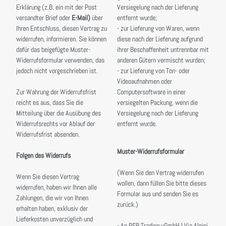
Erklärung (z.B. ein mit der Post
Versiegelung nach der Lieferung
versandter Brief oder
E-Mail)
über
entfernt wurde;
Ihren Entschluss, diesen Vertrag zu
- zur Lieferung von Waren, wenn
widerrufen, informieren. Sie können
diese nach der Lieferung aufgrund
dafür das beigefügte Muster-
ihrer Beschaffenheit untrennbar mit
Widerrufsformular verwenden, das
anderen Gütern vermischt wurden;
jedoch nicht vorgeschrieben ist.
- zur Lieferung von Ton- oder
Videoaufnahmen oder
Zur Wahrung der Widerrufsfrist
Computersoftware in einer
reicht es aus, dass Sie die
versiegelten Packung, wenn die
Mitteilung über die Ausübung des
Versiegelung nach der Lieferung
Widerrufsrechts vor Ablauf der
entfernt wurde.
Widerrufsfrist absenden.
Muster-Widerrufsformular
Folgen des Widerrufs
(Wenn Sie den Vertrag widerrufen
Wenn Sie diesen Vertrag
wollen, dann füllen Sie bitte dieses
widerrufen, haben wir Ihnen alle
Formular aus und senden Sie es
Zahlungen, die wir von Ihnen
zurück.)
erhalten haben, exklusiv der
Lieferkosten unverzüglich und
- An PSB Trading vGmbH I Via Alpini