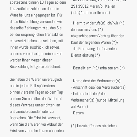
spätestens binnen 10 Tagen ab dem
29 I 39012 Meran/o I Italien
Tag zurückzuzahlen, an dem die
(info@millemarille.com)
Ware bei uns eingegangen ist. Für
diese Rückzahlung verwenden wir
- Hiermit widerrufe(n) ich/ wir (*)
dasselbe Zahlungsmittel, das Sie
den von mir/ uns (*)
bei der ursprünglichen Transaktion
abgeschlossenen Vertrag über den
eingesetzt haben, es sei denn, mit
Kauf der folgenden Waren (*)/
Ihnen wurde ausdrücklich etwas
die Erbringung der folgenden
anderes vereinbart; in keinem Fall
Dienstleistung (*)
werden Ihnen wegen dieser
Rückzahlung Entgelte berechnet.
- Bestellt am (*)/ erhalten am (*)
Sie haben die Waren unverzüglich
- Name des/ der Verbraucher(s)
und in jedem Fall spätestens
- Anschrift des/ der Verbraucher(s)
binnen vierzehn Tagen ab dem Tag,
- Unterschrift des/ der
an dem Sie uns über den Widerruf
Verbraucher(s) (nur bei Mitteilung
dieses Vertrags unterrichten, an
auf Papier)
uns zurückzusenden oder zu
- Datum
übergeben. Die Frist ist gewahrt,
wenn Sie die Waren vor Ablauf der
(*) Unzutreffendes streichen.
Frist von vierzehn Tagen absenden.