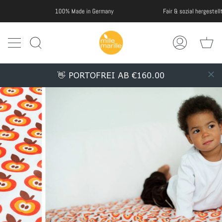
Weiter
100% Made in Germany
Fair & sozial hergestellt
zu
Inhalt
Wa
Suche
Mein
Account
👋 PORTOFREI AB €160.00