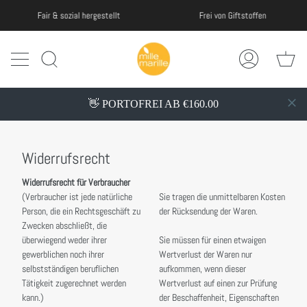
Passer
Frei von Giftstoffen
Fair & sozial hergestellt
au
contenu
de
Pa
la
Recherche
Mon
page
compte
👋 PORTOFREI AB €160.00
Widerrufsrecht
Widerrufsrecht für Verbraucher
(Verbraucher ist jede natürliche
Sie tragen die unmittelbaren Kosten
Person, die ein Rechtsgeschäft zu
der Rücksendung der Waren.
Zwecken abschließt, die
überwiegend weder ihrer
Sie müssen für einen etwaigen
gewerblichen noch ihrer
Wertverlust der Waren nur
selbstständigen beruflichen
aufkommen, wenn dieser
Tätigkeit zugerechnet werden
Wertverlust auf einen zur Prüfung
kann.)
der Beschaffenheit, Eigenschaften