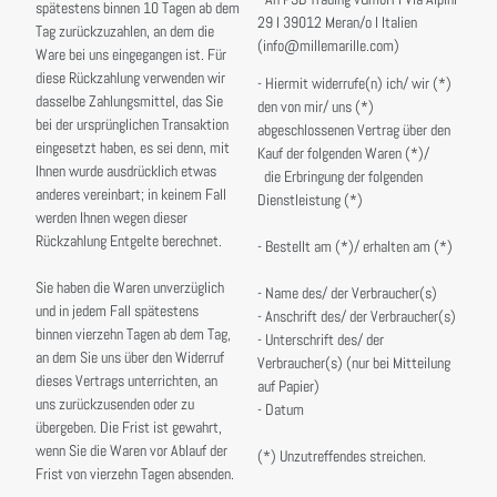
spätestens binnen 10 Tagen ab dem
29 I 39012 Meran/o I Italien
Tag zurückzuzahlen, an dem die
(info@millemarille.com)
Ware bei uns eingegangen ist. Für
diese Rückzahlung verwenden wir
- Hiermit widerrufe(n) ich/ wir (*)
dasselbe Zahlungsmittel, das Sie
den von mir/ uns (*)
bei der ursprünglichen Transaktion
abgeschlossenen Vertrag über den
eingesetzt haben, es sei denn, mit
Kauf der folgenden Waren (*)/
Ihnen wurde ausdrücklich etwas
die Erbringung der folgenden
anderes vereinbart; in keinem Fall
Dienstleistung (*)
werden Ihnen wegen dieser
Rückzahlung Entgelte berechnet.
- Bestellt am (*)/ erhalten am (*)
Sie haben die Waren unverzüglich
- Name des/ der Verbraucher(s)
und in jedem Fall spätestens
- Anschrift des/ der Verbraucher(s)
binnen vierzehn Tagen ab dem Tag,
- Unterschrift des/ der
an dem Sie uns über den Widerruf
Verbraucher(s) (nur bei Mitteilung
dieses Vertrags unterrichten, an
auf Papier)
uns zurückzusenden oder zu
- Datum
übergeben. Die Frist ist gewahrt,
wenn Sie die Waren vor Ablauf der
(*) Unzutreffendes streichen.
Frist von vierzehn Tagen absenden.