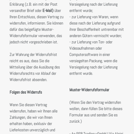
Erklärung (z.B. ein mit der Post
Versiegelung nach der Lieferung
versandter Brief oder
E-Mail)
über
entfernt wurde;
Ihren Entschluss, diesen Vertrag zu
- zur Lieferung von Waren, wenn
widerrufen, informieren. Sie können
diese nach der Lieferung aufgrund
dafür das beigefügte Muster-
ihrer Beschaffenheit untrennbar mit
Widerrufsformular verwenden, das
anderen Gütern vermischt wurden;
jedoch nicht vorgeschrieben ist.
- zur Lieferung von Ton- oder
Videoaufnahmen oder
Zur Wahrung der Widerrufsfrist
Computersoftware in einer
reicht es aus, dass Sie die
versiegelten Packung, wenn die
Mitteilung über die Ausübung des
Versiegelung nach der Lieferung
Widerrufsrechts vor Ablauf der
entfernt wurde.
Widerrufsfrist absenden.
Muster-Widerrufsformular
Folgen des Widerrufs
(Wenn Sie den Vertrag widerrufen
Wenn Sie diesen Vertrag
wollen, dann füllen Sie bitte dieses
widerrufen, haben wir Ihnen alle
Formular aus und senden Sie es
Zahlungen, die wir von Ihnen
zurück.)
erhalten haben, exklusiv der
Lieferkosten unverzüglich und
- An PSB Trading vGmbH I Via Alpini