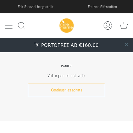
Passer
Frei von Giftstoffen
Fair & sozial hergestellt
au
contenu
de
Pa
la
Recherche
Mon
page
compte
👋 PORTOFREI AB €160.00
PANIER
Votre panier est vide.
Continuer les achats