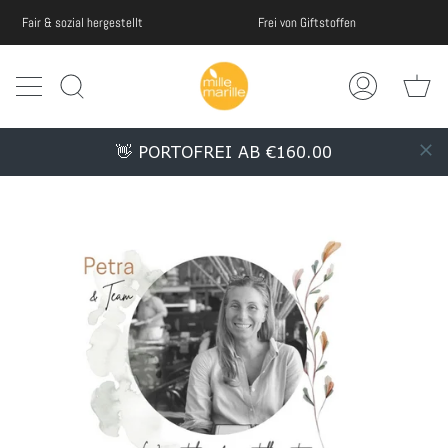
Passer
Frei von Giftstoffen
Fair & sozial hergestellt
au
contenu
de
Pa
la
Recherche
Mon
page
compte
👋 PORTOFREI AB €160.00