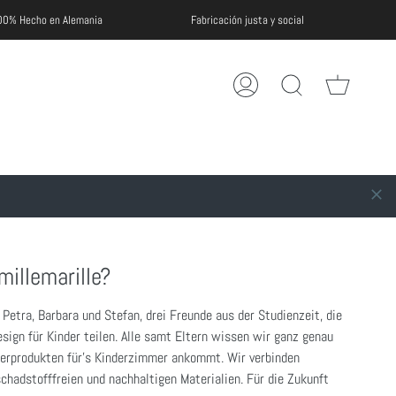
Libr
cho en Alemania
Fabricación justa y social
Carrito
Mi
Buscar
de
cuenta
en
compras
la
tienda
millemarille?
 Petra, Barbara und Stefan, drei Freunde aus der Studienzeit, die
sign für Kinder teilen. Alle samt Eltern wissen wir ganz genau
derprodukten für's Kinderzimmer ankommt. Wir verbinden
hadstofffreien und nachhaltigen Materialien. Für die Zukunft