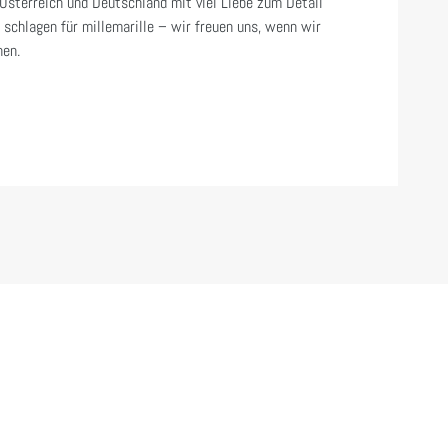
 Österreich und Deutschland mit viel Liebe zum Detail
 schlagen für millemarille – wir freuen uns, wenn wir
nen.