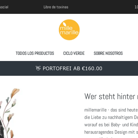
Libre de toxinas
100% He
TODOS LOS PRODUCTOS
CICLO VERDE
SOBRE NOSOTROS
👋 PORTOFREI AB €160.00
Wer steht hinter 
millemarille - das sind heute
die Liebe zu nachhaltigem De
worauf es bei Baby- und Kin
herausragendes Design mit sc